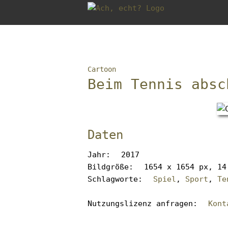
Gleich
zum
Inhalt
der
Brotkrumen-
Seite
Navigation
springen
Cartoon
überspringen
Zum
Beim Tennis absc
Anfang
der
Brotkrumen-
Navigation
Daten
springen
Jahr
2017
Bildgröße
1654 x 1654 px, 14
Schlagworte
Spiel
,
Sport
,
Te
Nutzungslizenz anfragen
Kont