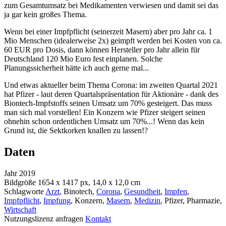
zum Gesamtumsatz bei Medikamenten verwiesen und damit sei das
ja gar kein großes Thema.
Wenn bei einer Impfpflicht (seinerzeit Masern) aber pro Jahr ca. 1
Mio Menschen (idealerweise 2x) geimpft werden bei Kosten von ca.
60 EUR pro Dosis, dann können Hersteller pro Jahr allein für
Deutschland 120 Mio Euro fest einplanen. Solche
Planungssicherheit hätte ich auch gerne mal...
Und etwas aktueller beim Thema Corona: im zweiten Quartal 2021
hat Pfizer - laut deren Quartalspräsentation für Aktionäre - dank des
Biontech-Impfstoffs seinen Umsatz um 70% gesteigert. Das muss
man sich mal vorstellen! Ein Konzern wie Pfizer steigert seinen
ohnehin schon ordentlichen Umsatz um 70%...! Wenn das kein
Grund ist, die Sektkorken knallen zu lassen!?
Daten
Jahr
2019
Bildgröße
1654 x 1417 px, 14,0 x 12,0 cm
Schlagworte
Arzt
, Binotech,
Corona
,
Gesundheit
,
Impfen
,
Impfpflicht
,
Impfung
, Konzern,
Masern
,
Medizin
, Pfizer, Pharmazie,
Wirtschaft
Nutzungslizenz anfragen
Kontakt