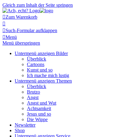
Gleich zum Inhalt der Seite springen

Zum Warenkorb


Such-Formular aufklappen

Menü
Menü überspringen
Untermenü anzeigen
Bilder
Überblick
Cartoons
Kunst und so
Ich mache mich lustig
Untermenü anzeigen
Themen
Überblick
Brutzo
Angst
Angst und Wut
Achtsamkeit
Jesus und so
Die Wippe
Newsletter
Shop
Untermenü anzeigen
Service