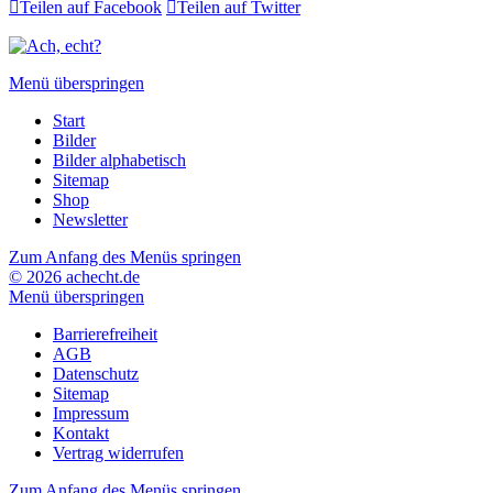

Teilen auf Facebook

Teilen auf Twitter
Menü überspringen
Start
Bilder
Bilder alphabetisch
Sitemap
Shop
Newsletter
Zum Anfang des Menüs springen
© 2026 achecht.de
Menü überspringen
Barrierefreiheit
AGB
Datenschutz
Sitemap
Impressum
Kontakt
Vertrag widerrufen
Zum Anfang des Menüs springen