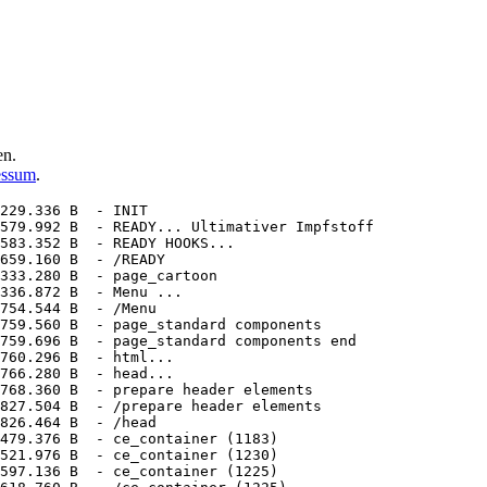
en.
essum
.
229.336 B  - INIT

579.992 B  - READY... Ultimativer Impfstoff

583.352 B  - READY HOOKS...

659.160 B  - /READY

333.280 B  - page_cartoon

336.872 B  - Menu ...

754.544 B  - /Menu

759.560 B  - page_standard components

759.696 B  - page_standard components end

760.296 B  - html...

766.280 B  - head...

768.360 B  - prepare header elements

827.504 B  - /prepare header elements

826.464 B  - /head

479.376 B  - ce_container (1183) 

521.976 B  - ce_container (1230) 

597.136 B  - ce_container (1225) 
