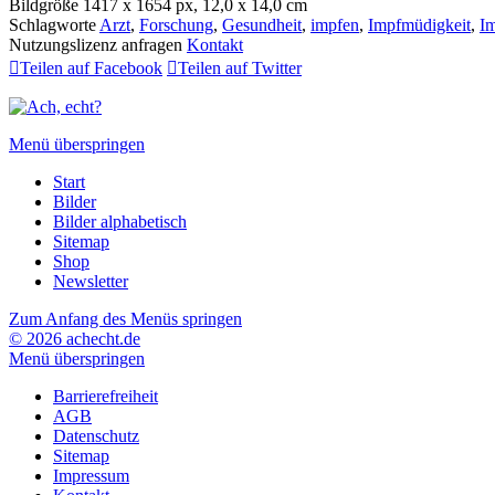
Bildgröße
1417 x 1654 px, 12,0 x 14,0 cm
Schlagworte
Arzt
,
Forschung
,
Gesundheit
,
impfen
,
Impfmüdigkeit
,
Im
Nutzungslizenz anfragen
Kontakt

Teilen auf Facebook

Teilen auf Twitter
Menü überspringen
Start
Bilder
Bilder alphabetisch
Sitemap
Shop
Newsletter
Zum Anfang des Menüs springen
© 2026 achecht.de
Menü überspringen
Barrierefreiheit
AGB
Datenschutz
Sitemap
Impressum