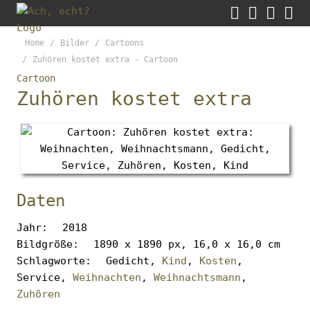




Gleich
Zum
Such
M
zum
Warenkor
Form
Inhalt
Home
Bilder
Cartoons
Brotkrumen-
aufk
der
Zuhören kostet extra - Cartoon
Navigation
Seite
Cartoon
überspringen
Zum
Zuhören kostet extra
springen
Anfang
der
Brotkrumen-
Navigation
springen
Daten
Jahr
2018
Bildgröße
1890 x 1890 px, 16,0 x 16,0 cm
Schlagworte
Gedicht,
Kind
,
Kosten
,
Service,
Weihnachten
,
Weihnachtsmann
,
Zuhören