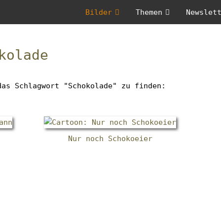
Menü
Bilder
Themen
Newslet
Untermenü
Untermenü
überspringen
anzeigen
anzeigen
Zum
Anfang
kolade
des
Menüs
springen
das Schlagwort "Schokolade" zu finden:
Nur noch Schokoeier