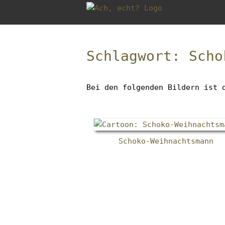
Gleich
zum
Inhalt
Brotkrumen-
der
Navigation
Schlagwort: Scho
Zum
Seite
überspringen
Anfang
springen
der
Bei den folgenden Bildern ist 
Brotkrumen-
Navigation
springen
Schoko-Weihnachtsmann