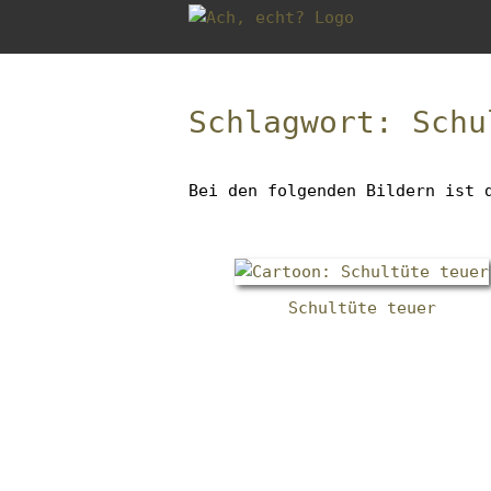
Gleich
zum
Inhalt
Brotkrumen-
der
Navigation
Schlagwort: Schu
Zum
Seite
überspringen
Anfang
springen
der
Bei den folgenden Bildern ist 
Brotkrumen-
Navigation
springen
Schultüte teuer