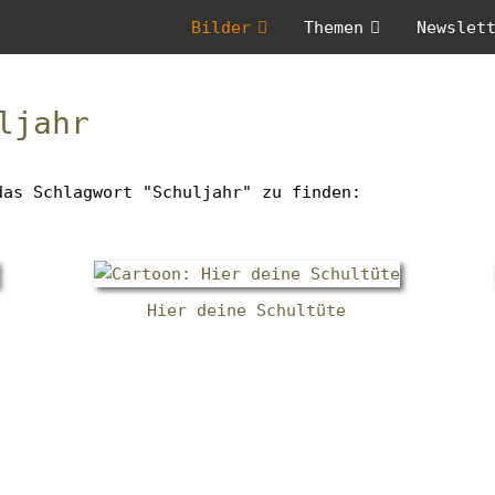
Menü
Bilder
Themen
Newslet
Untermenü
Untermenü
überspringen
anzeigen
anzeigen
Zum
Anfang
ljahr
des
Menüs
springen
das Schlagwort "Schuljahr" zu finden:
Hier deine Schultüte