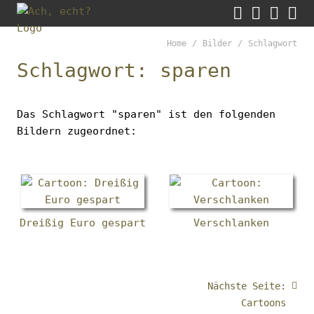




Gleich
Zum
Such
M
zum
Warenkor
Form
Inhalt
Home
Bilder
Schlagwort
Brotkrumen-
aufk
der
Navigation
Schlagwort: sparen
Zum
Seite
überspringen
Anfang
springen
der
Das Schlagwort "sparen" ist den folgenden
Brotkrumen-
Bildern zugeordnet:
Navigation
springen
Dreißig Euro gespart
Verschlanken
Nächste Seite:
Cartoons